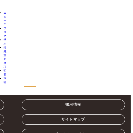
ニ
ュ
ー
ス
ブ
ロ
グ
垂
水
指
針、
重
要
事
項
明
石
本
社
採用情報
サイトマップ