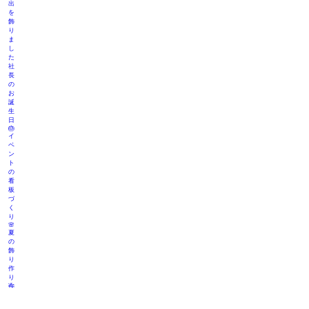
出
を
飾
り
ま
し
た
社
長
の
お
誕
生
日
🎂
イ
ベ
ン
ト
の
看
板
づ
く
り
🌸
夏
の
飾
り
作
り
🎋