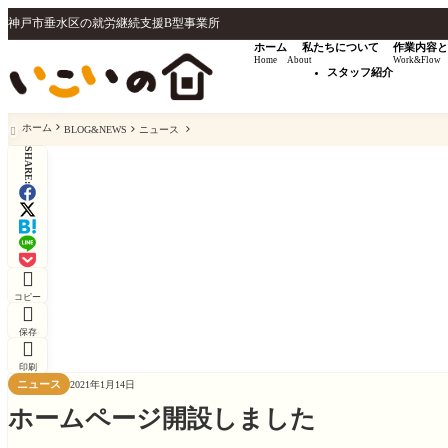
神戸市垂水区の就労継続支援B型事業所
ホーム
私たちについて
作業内容と
Home
About
Work&Flow
スタッフ紹介
ホーム
BLOG&NEWS
ニュース

SHARE:

コピー

保存

印刷
ニュース
2021年1月14日
ホームページ開設しました