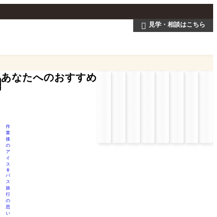
見学・相談はこちら

あなたへのおすすめ
検
索
作
業
後
の
ア
イ
ス
🍦
バ
ス
旅
行
の
思
い