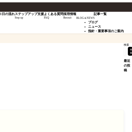
1日の流れ
ステップアップ支援
よくある質問
採用情報
記事一覧
Step up
FAQ
Recruit
BLOG＆NEWS
ブログ
ニュース
指針・重要事項のご案内
検索
最近
の投
稿