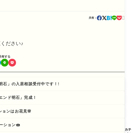

共有：
ください♪
共有する
明石」の入居相談受付中です！!
エンド明石」完成！
ーションはお花見🌸
ーション🍩
カテ