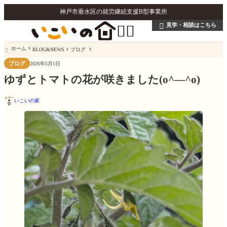
神戸市垂水区の就労継続支援B型事業所
見学・相談はこちら



ホーム
BLOG&NEWS
ブログ

ブログ
2026年5月1日
ゆずとトマトの花が咲きました(o^―^o)
いこいの家