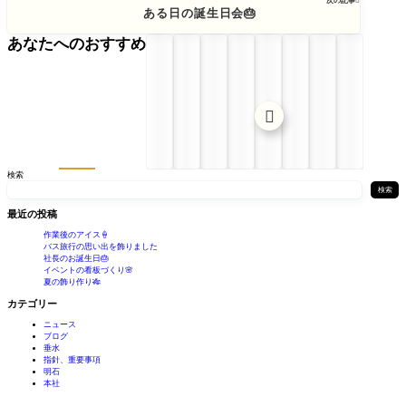
次の記事

ある日の誕生日会🎂
あなたへのおすすめ

検索
検索
最近の投稿
作業後のアイス🍦
バス旅行の思い出を飾りました
社長のお誕生日🎂
イベントの看板づくり🌸
夏の飾り作り🎋
カテゴリー
ニュース
ブログ
垂水
指針、重要事項
明石
本社