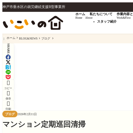
神戸市垂水区の就労継続支援B型事業所
ホーム
私たちについて
作業内容と
Home
About
Work&Flow
スタッフ紹介
ホーム
BLOG&NEWS
ブログ

SHARE:

コピー

保存

印刷
ブログ
2026年2月11日
マンション定期巡回清掃