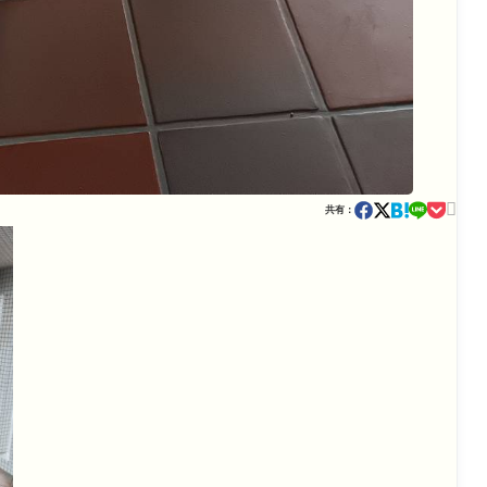

共有：