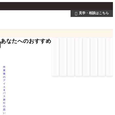
見学・相談はこちら

あなたへのおすすめ
検
索
作
業
後
の
ア
イ
ス
🍦
バ
ス
旅
行
の
思
い