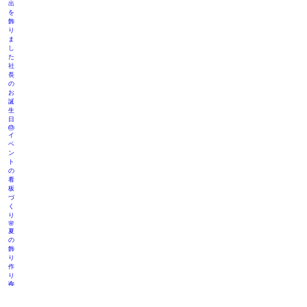
出
を
飾
り
ま
し
た
社
長
の
お
誕
生
日
🎂
イ
ベ
ン
ト
の
看
板
づ
く
り
🌸
夏
の
飾
り
作
り
🎋