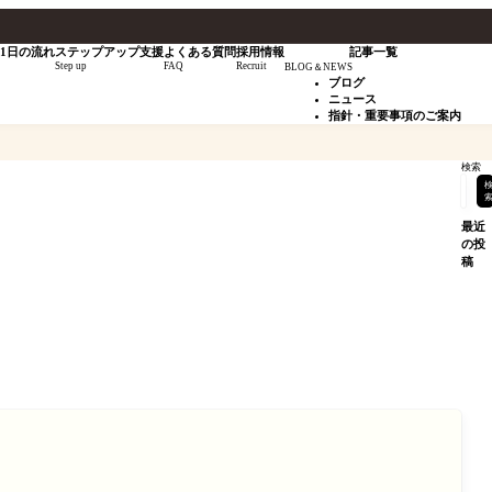
1日の流れ
ステップアップ支援
よくある質問
採用情報
記事一覧
Step up
FAQ
Recruit
BLOG＆NEWS
ブログ
ニュース
指針・重要事項のご案内
検索
最近
の投
稿