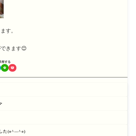
ります。
できます😊
共有する
✨
(o^―^o)