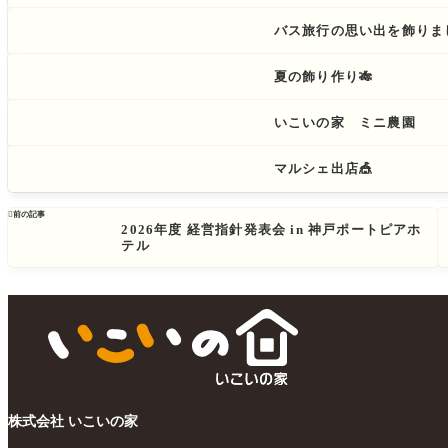
バス旅行の思い出を飾りま
夏の飾り作り🎋
いこいの家 ミニ農園
マルシェ出店🎪

前の記事
2026年度 経営指針発表会 in 神戸ポートピアホ
テル
株式会社 いこいの家