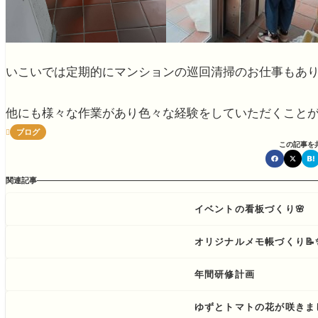
いこいでは定期的にマンションの巡回清掃のお仕事もあ
他にも様々な作業があり色々な経験をしていただくことが
ブログ

この記事を
関連記事
イベントの看板づくり🌸
オリジナルメモ帳づくり📝
年間研修計画
ゆずとトマトの花が咲きました