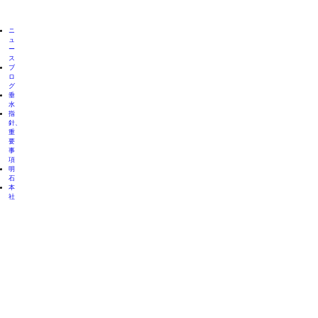
ニ
ュ
ー
ス
ブ
ロ
グ
垂
水
指
針、
重
要
事
項
明
石
本
社