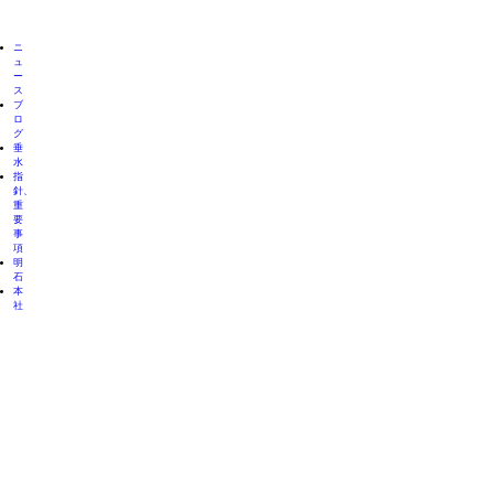
ニ
ュ
ー
ス
ブ
ロ
グ
垂
水
指
針、
重
要
事
項
明
石
本
社