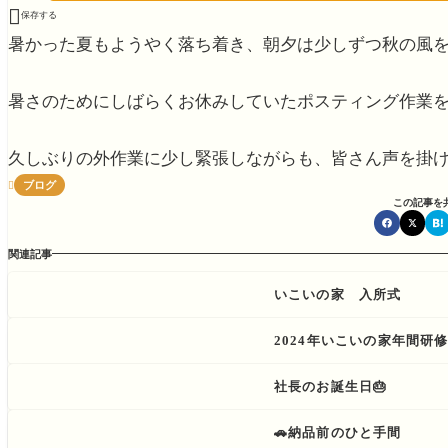

保存する
暑かった夏もようやく落ち着き、朝夕は少しずつ秋の風
暑さのためにしばらくお休みしていたポスティング作業
久しぶりの外作業に少し緊張しながらも、皆さん声を掛
ブログ

この記事を
関連記事
いこいの家 入所式
2024年いこいの家年間研
社長のお誕生日🎂
🚗納品前のひと手間