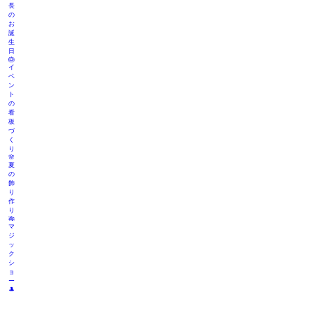
長
の
お
誕
生
日
🎂
イ
ベ
ン
ト
の
看
板
づ
く
り
🌸
夏
の
飾
り
作
り
🎋
マ
ジ
ッ
ク
シ
ョ
ー
🎩