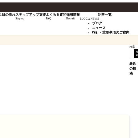
1日の流れ
ステップアップ支援
よくある質問
採用情報
記事一覧
Step up
FAQ
Recruit
BLOG＆NEWS
ブログ
ニュース
指針・重要事項のご案内
検索
最近
の投
稿