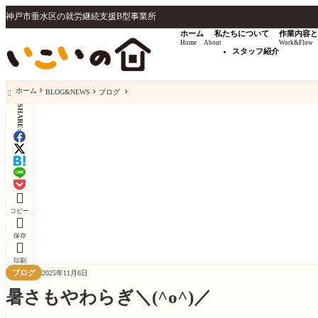
神戸市垂水区の就労継続支援B型事業所
ホーム
私たちについて
作業内容と
Home
About
Work&Flow
スタッフ紹介
ホーム
BLOG&NEWS
ブログ

SHARE:

コピー

保存

印刷
ブログ
2025年11月6日
暑さもやわらぎ＼(^o^)／