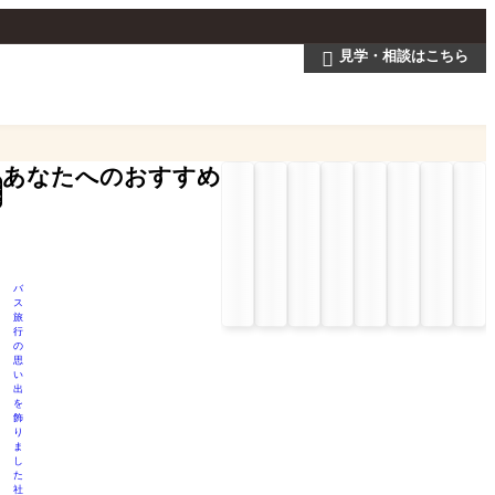
見学・相談はこちら

あなたへのおすすめ
検
索
バ
ス
旅
行
の
思
い
出
を
飾
り
ま
し
た
社