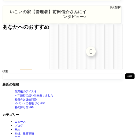
次の記事

いこいの家【管理者】前田信介さんにイ
ンタビュー♪
あなたへのおすすめ

検索
検索
最近の投稿
作業後のアイス🍦
バス旅行の思い出を飾りました
社長のお誕生日🎂
イベントの看板づくり🌸
夏の飾り作り🎋
カテゴリー
ニュース
ブログ
垂水
指針、重要事項