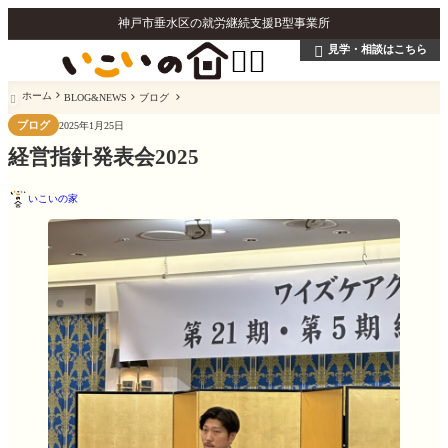
神戸市垂水区の就労継続支援B型事業所
見学・相談はこちら



ホーム
BLOG&NEWS
ブログ

ブログ
2025年1月25日
経営指針発表会2025
いこいの家